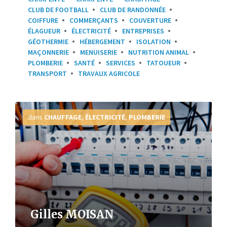
CLUB DE FOOTBALL
CLUB DE RANDONNÉE
COIFFURE
COMMERÇANTS
COUVERTURE
ÉLAGUEUR
ÉLECTRICITÉ
ENTREPRISES
GÉOTHERMIE
HÉBERGEMENT
ISOLATION
MAÇONNERIE
MENUISERIE
NUTRITION ANIMAL
PLOMBERIE
SANTÉ
SERVICES
TATOUEUR
TRANSPORT
TRAVAUX AGRICOLE
Plus
d'infos
dans
CHAUFFAGE
,
ÉLECTRICITÉ
,
PLOMBERIE
Gilles MOISAN