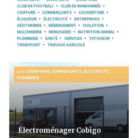
CLUB DE FOOTBALL
CLUB DE RANDONNÉE
COIFFURE
COMMERÇANTS
COUVERTURE
ÉLAGUEUR
ÉLECTRICITÉ
ENTREPRISES
GÉOTHERMIE
HÉBERGEMENT
ISOLATION
MAÇONNERIE
MENUISERIE
NUTRITION ANIMAL
PLOMBERIE
SANTÉ
SERVICES
TATOUEUR
TRANSPORT
TRAVAUX AGRICOLE
Plus
d'infos
dans
CHAUFFAGE
,
COMMERÇANTS
,
ÉLECTRICITÉ
,
PLOMBERIE
Électroménager Cobigo