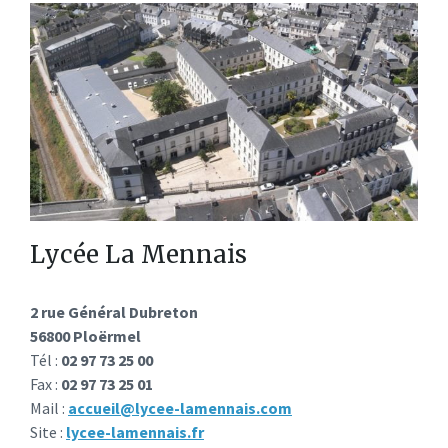
Lycée La Mennais
2 rue Général Dubreton
56800 Ploërmel
Tél :
02 97 73 25 00
Fax :
02 97 73 25 01
Mail :
accueil@lycee-lamennais.com
Site :
lycee-lamennais.fr