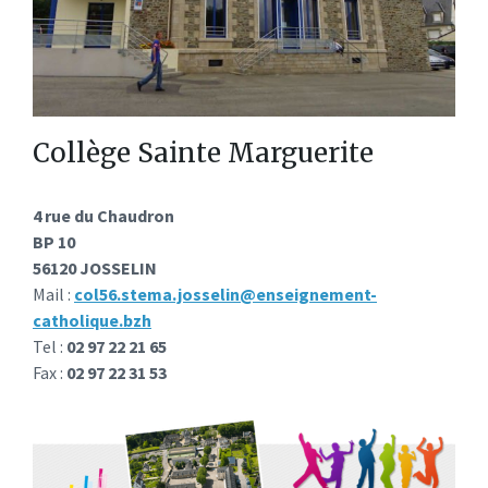
Collège Sainte Marguerite
4 rue du Chaudron
BP 10
56120 JOSSELIN
Mail :
col56.stema.josselin@enseignement-
catholique.bzh
Tel :
02 97 22 21 65
Fax :
02 97 22 31 53