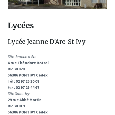
Lycées
Lycée Jeanne D’Arc-St Ivy
Site Jeanne d’Arc
6 rue Théodore Botrel
BP 30 028
56306 PONTIVY Cedex
Tél :
02 97 25 10 08
Fax :
02 97 25 44 67
Site Saint-Ivy
29 rue Abbé Martin
BP 30 019
56306 PONTIVY Cedex