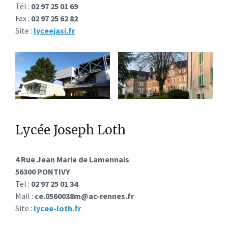
Tél :
02 97 25 01 69
Fax :
02 97 25 62 82
Site :
lyceejasi.fr
Lycée Joseph Loth
4 Rue Jean Marie de Lamennais
56300 PONTIVY
Tel :
02 97 25 01 34
Mail :
ce.0560038m@ac-rennes.fr
Site :
lycee-loth.fr