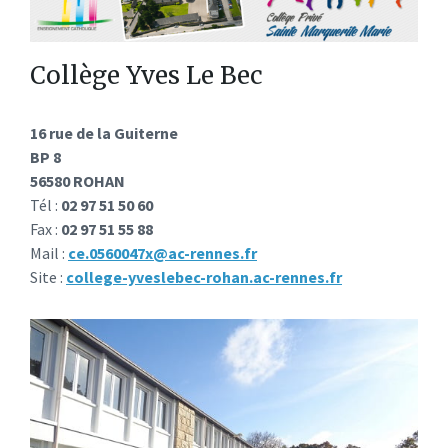
Collège Yves Le Bec
16 rue de la Guiterne
BP 8
56580 ROHAN
Tél :
02 97 51 50 60
Fax :
02 97 51 55 88
Mail :
ce.0560047x@ac-rennes.fr
Site :
college-yveslebec-rohan.ac-rennes.fr