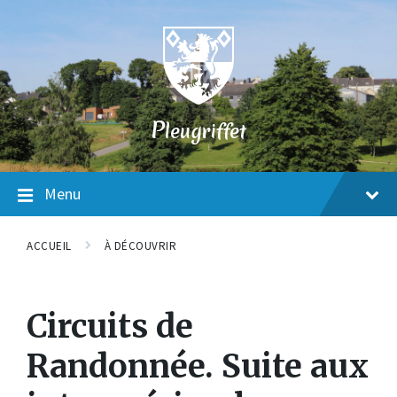
Skip
Skip
Skip
to
to
to
content
main
footer
navigation
P
leugriffet
Menu
ACCUEIL
À DÉCOUVRIR
Circuits de
Randonnée. Suite aux