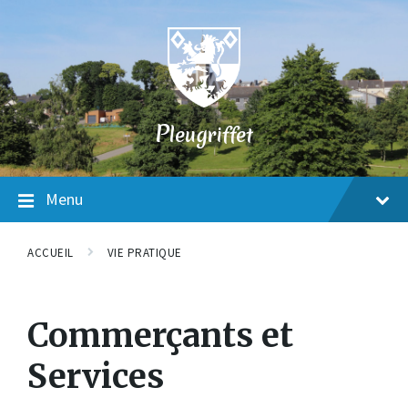
Skip
Skip
Skip
to
to
to
content
main
footer
navigation
P
leugriffet
Menu
ACCUEIL
VIE PRATIQUE
Commerçants et
Services