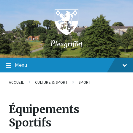
Skip
Skip
Skip
to
to
to
content
main
footer
navigation
P
leugriffet
Menu
ACCUEIL
CULTURE & SPORT
SPORT
Équipements
Sportifs