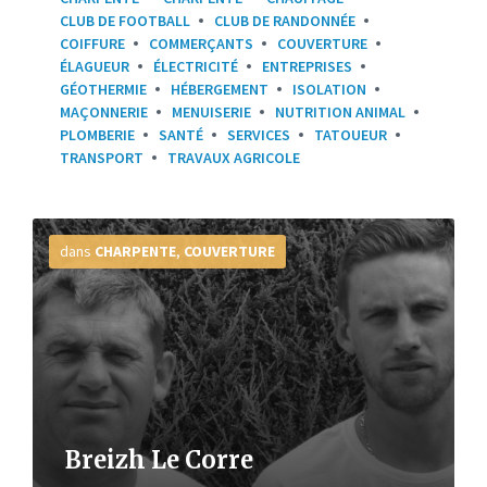
CLUB DE FOOTBALL
CLUB DE RANDONNÉE
COIFFURE
COMMERÇANTS
COUVERTURE
ÉLAGUEUR
ÉLECTRICITÉ
ENTREPRISES
GÉOTHERMIE
HÉBERGEMENT
ISOLATION
MAÇONNERIE
MENUISERIE
NUTRITION ANIMAL
PLOMBERIE
SANTÉ
SERVICES
TATOUEUR
TRANSPORT
TRAVAUX AGRICOLE
Plus
d'infos
dans
CHARPENTE
,
COUVERTURE
Breizh Le Corre