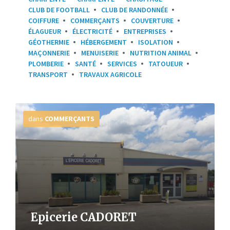
CLUB DE FOOTBALL
CLUB DE RANDONNÉE
COIFFURE
COMMERÇANTS
COUVERTURE
ÉLAGUEUR
ÉLECTRICITÉ
ENTREPRISES
GÉOTHERMIE
HÉBERGEMENT
ISOLATION
MAÇONNERIE
MENUISERIE
NUTRITION ANIMAL
PLOMBERIE
SANTÉ
SERVICES
TATOUEUR
TRANSPORT
TRAVAUX AGRICOLE
Plus
d'infos
dans
COMMERÇANTS
Epicerie CADORET