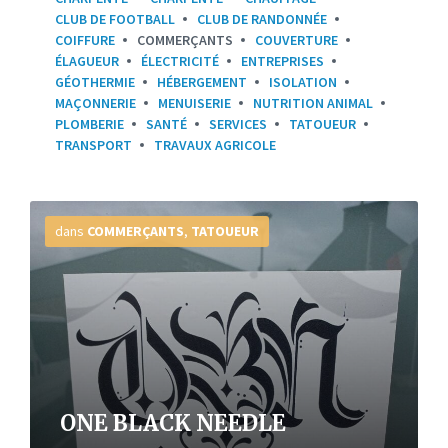
CLUB DE FOOTBALL
CLUB DE RANDONNÉE
COIFFURE
COMMERÇANTS
COUVERTURE
ÉLAGUEUR
ÉLECTRICITÉ
ENTREPRISES
GÉOTHERMIE
HÉBERGEMENT
ISOLATION
MAÇONNERIE
MENUISERIE
NUTRITION ANIMAL
PLOMBERIE
SANTÉ
SERVICES
TATOUEUR
TRANSPORT
TRAVAUX AGRICOLE
Plus
d'infos
dans
COMMERÇANTS
,
TATOUEUR
ONE BLACK NEEDLE