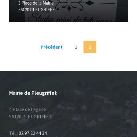
3 Place de la Mairie
56120 PLEUGRIFFET
Navigation
Précédent
1
2
des
articles
Mairie de Pleugriffet
4 Place de l’église
56120 PLEUGRIFFET
Tél :
02 97 22 44 34