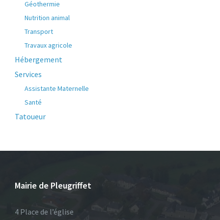
Géothermie
Nutrition animal
Transport
Travaux agricole
Hébergement
Services
Assistante Maternelle
Santé
Tatoueur
Mairie de Pleugriffet
4 Place de l’église