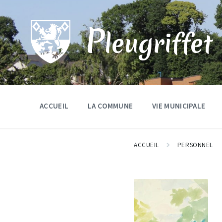
Skip
Skip
Skip
to
to
to
content
main
footer
P
navigation
leugriffet
ACCUEIL
LA COMMUNE
VIE MUNICIPALE
ACCUEIL
PERSONNEL