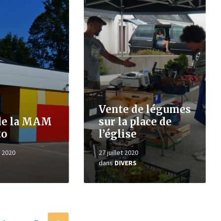
la
suite
Vente de légumes
 de la MAM
sur la place de
to
l’église
 2020
27 juillet 2020
dans
DIVERS