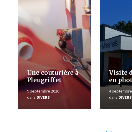
la
la
suite
suite
Une couturière à
Visite
Pleugriffet
en pho
9 septembre 2020
4 septembre
dans
DIVERS
dans
DIVERS