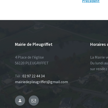
Navigation
Précédent
des
articles
Mairie de Pleugriffet
Horaires 
4 Place de l’église
La Mairie v
56120 PLEUGRIFFET
Du lundi a
sur rendez
Tél :
02 97 22 44 34
mairiedepleugriffet@gmail.com
Administration
Email