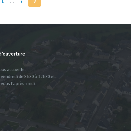
1
…
7
8
d’ouverture
ous accueille :
u vendredi de 8h30 à 12h30 et
-vous l’après-midi.