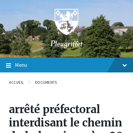
Skip
Skip
Skip
to
to
to
content
main
footer
navigation
P
leugriffet
Menu
ACCUEIL
DOCUMENTS
arrêté préfectoral
interdisant le chemin