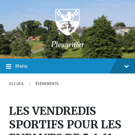
Skip
Skip
Skip
to
to
to
content
main
footer
navigation
P
leugriffet
Menu
ACCUEIL
ÉVÈNEMENTS
LES VENDREDIS
SPORTIFS POUR LES