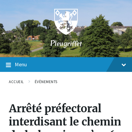
Skip
Skip
Skip
to
to
to
content
main
footer
navigation
P
leugriffet
Menu
ACCUEIL
ÉVÈNEMENTS
Arrêté préfectoral
interdisant le chemin