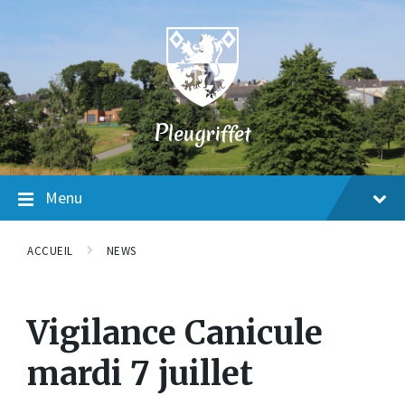
Skip
Skip
Skip
to
to
to
content
main
footer
navigation
P
leugriffet
Menu
ACCUEIL
NEWS
Vigilance Canicule
mardi 7 juillet