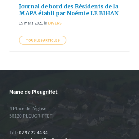
Journal de bord des Résidents de la
MAPA établi par Noémie LE BIHAN
15 mars 2021
in
DIVERS
TOUS LES ARTICLES
Mairie de Pleugriffet
4 Place de l’église
56120 PLEUGRIFFET
Tél :
02 97 22 44 34