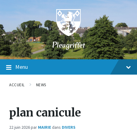
Skip
Skip
Skip
to
to
to
content
main
footer
navigation
P
leugriffet
Menu
ACCUEIL
NEWS
plan canicule
22 juin 2026
par
MAIRIE
dans
DIVERS