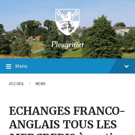
Skip
Skip
Skip
to
to
to
content
main
footer
navigation
P
leugriffet
Menu
ACCUEIL
NEWS
ECHANGES FRANCO-
ANGLAIS TOUS LES