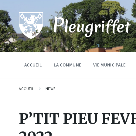
Skip
Skip
Skip
to
to
to
content
main
footer
P
navigation
leugriffet
ACCUEIL
LA COMMUNE
VIE MUNICIPALE
ACCUEIL
NEWS
P’TIT PIEU FE