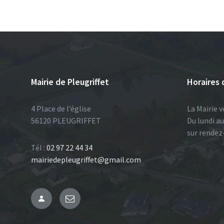
Mairie de Pleugriffet
Horaires 
4 Place de l’église
La Mairie v
56120 PLEUGRIFFET
Du lundi a
sur rendez
Tél :
02 97 22 44 34
mairiedepleugriffet@gmail.com
Administration
Email