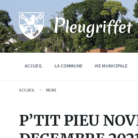
Skip
Skip
Skip
to
to
to
content
main
footer
P
navigation
leugriffet
ACCUEIL
LA COMMUNE
VIE MUNICIPALE
ACCUEIL
NEWS
P’TIT PIEU NO