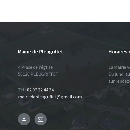
Mairie de Pleugriffet
Horaires 
4 Place de l’église
La Mairie v
56120 PLEUGRIFFET
Du lundi a
sur rendez
Tél :
02 97 22 44 34
mairiedepleugriffet@gmail.com
Administration
Email