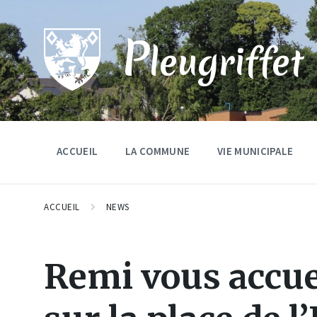
Skip
Skip
Skip
to
to
to
content
main
footer
P
navigation
leugriffet
ACCUEIL
LA COMMUNE
VIE MUNICIPALE
ACCUEIL
NEWS
Remi vous accue