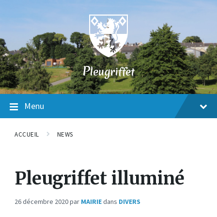
Skip
Skip
Skip
to
to
to
content
main
footer
navigation
P
leugriffet
Menu
ACCUEIL
NEWS
Pleugriffet illuminé
26 décembre 2020
par
MAIRIE
dans
DIVERS